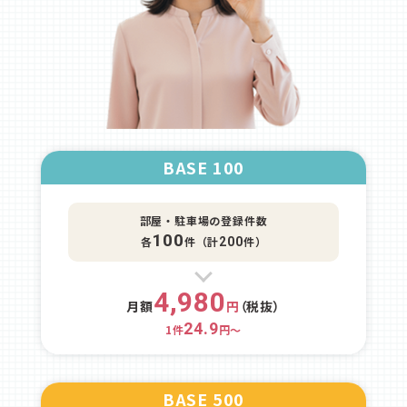
BASE 100
部屋・駐車場の登録件数
100
各
件（計
件）
200
4,980
月額
円
（税抜）
24.9
1件
円～
BASE 500