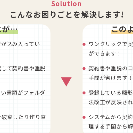
Solution
こんなお困りごとを解決します!
とが…
この
理が込み入ってい
ワンクリックで
ができます！
返して契約書や重説
契約書や重説の
▼
手間が省けます
ない書類がフォルダ
登録している雛形
法改正が反映され
を破棄したり作り直
システムから契
理する手間から