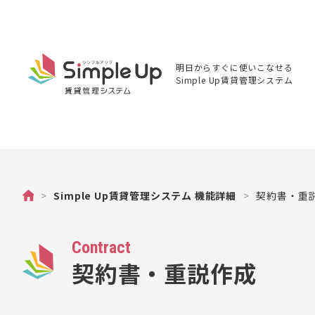
明日からすぐに使いこなせる
Simple Up賃貸管理システム
不動産
>
Simple Up賃貸管理システム 機能詳細
>
契約書・重
管理の
Simple
Up（シ
ンプル
Contract
アッ
プ）賃
契約書・重説作成
貸物件
管理シ
ステム