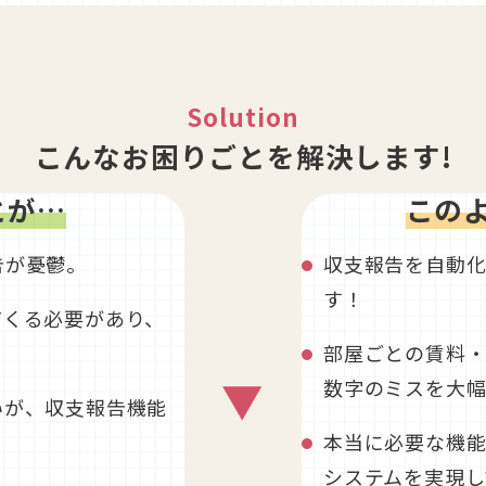
Solution
こんなお困りごとを解決します!
とが…
この
告が憂鬱。
収支報告を自動
す！
てくる必要があり、
部屋ごとの賃料・
▼
数字のミスを大幅
いが、収支報告機能
本当に必要な機能
システムを実現し