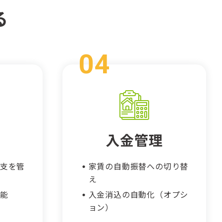
る
入金管理
支を管
家賃の自動振替への切り替
え
能
入金消込の自動化（オプシ
ョン）