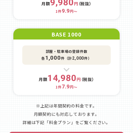
9,980
月額
円
（税抜）
9.9
1件
円～
BASE 1000
部屋・駐車場の登録件数
1,000
各
件（計
件）
2,000
14,980
月額
円
（税抜）
7.9
1件
円～
※上記は年間契約の料金です。
月額契約にも対応しております。
詳細は下記「料金プラン」をご覧ください。