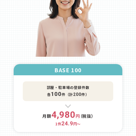
BASE 100
部屋・駐車場の登録件数
100
各
件（計
件）
200
4,980
月額
円
（税抜）
24.9
1件
円～