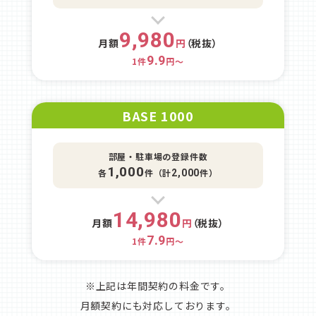
9,980
月額
円
（税抜）
9.9
1件
円～
BASE 1000
部屋・駐車場の登録件数
1,000
各
件（計
件）
2,000
14,980
月額
円
（税抜）
7.9
1件
円～
※上記は年間契約の料金です。
月額契約にも対応しております。