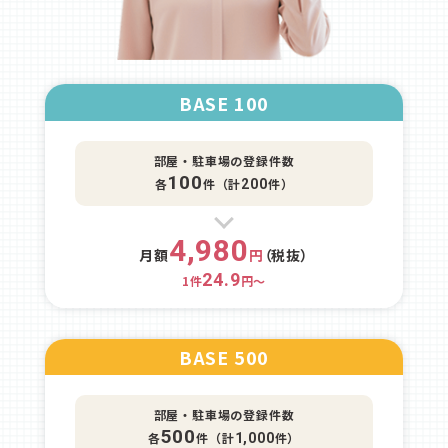
BASE 100
部屋・駐車場の登録件数
100
各
件（計
件）
200
4,980
月額
円
（税抜）
24.9
1件
円～
BASE 500
部屋・駐車場の登録件数
500
各
件（計
件）
1,000