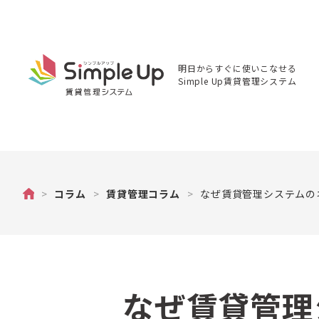
明日からすぐに使いこなせる
Simple Up賃貸管理システム
不動産
>
コラム
>
賃貸管理コラム
>
なぜ賃貸管理システムの
管理の
Simple
Up（シ
ンプル
アッ
プ）賃
貸物件
管理シ
なぜ賃貸管理
ステム